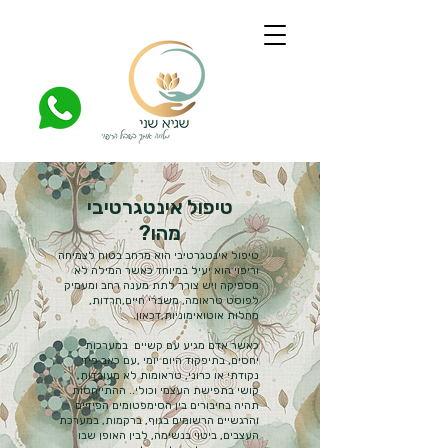
טיפול אינטגרטיבי
מהו?
טיפול אינטגרטיבי הוא מרחב בטוח לצמיחה
וריפוי הוא יעיל במיוחד כאשר המילה לא
מספיקה ויש צורך לתת מענה רחב ומעמיק
לפוסט טראומה, משברי חיים,חרדות,
מחלות אוטואימוניות,דכאון.
כאשר אדם מגיע עם קשיים במערכות
יחסים, בתיפקוד היום יומי ,עם כאב פיזי
נקודתי או כרוני, טראומות לא מעובדות,
קושי בתפישת העצמי וכולי.. ההתייחסות
תהיה בחיבורים בין הסימפטומים הפיזיים
והרגשיים הרשומים בגוף, ברקמות, במערכת
העצבים, ביטוי בנשימה, לבין האופן שבו