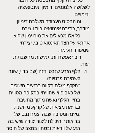
      כל יצירת קלף מתבססת על חיבור 
לשלושה אלמנטים: דימיון, אינטואיציה 
ודימויים.
       זה הבסיס העבודה משלבת דימיון 
מודרך, כתיבה אינטואיטיבית ויצירה. 
        כל אלו מפעילים את מוח ימין שהוא 
אחראי על הצד האינטואיטיבי, יצירתי 
שמעודד חלימה,
       ריבוי אפשרויות, גמישות מחשבתית 
ועוד...
קלף הזרע שנבט -דנה (שם בדוי, שונה 
לשמירת פרטיות)
"הקלף מגלם תקווה ברגעים חשוכים 
של כאב פיזי שחוויתי בתקופה מסויית 
בחיי. הקלף נעשה מתוך מחשבה 
ובריאת מציאות של קרקע מדושנת 
,מזינה ומטיבה שבה יצמח נבט של 
בריאות". היכולת ליצור יצירה שיש בה 
רגע של וודאות ובטחון במצב של חוסר 